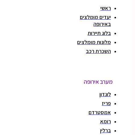
ראשי
יעדים מומלצים
באירופה
בלוג תיירות
מלונות מומלצים
השכרת רכב
מערב אירופה
לונדון
פריז
אמסטרדם
רומא
ברלין