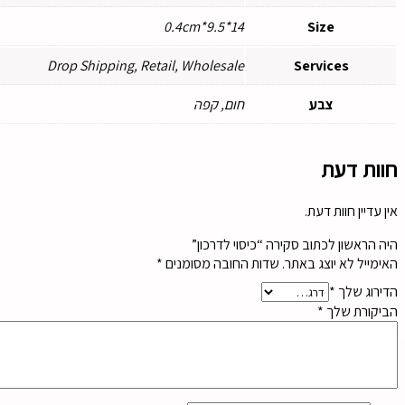
14*9.5*0.4cm
Size
Drop Shipping, Retail, Wholesale
Services
צבע
חום, קפה
חוות דעת
אין עדיין חוות דעת.
היה הראשון לכתוב סקירה “כיסוי לדרכון”
האימייל לא יוצג באתר.
שדות החובה מסומנים
*
הדירוג שלך
*
הביקורת שלך
*