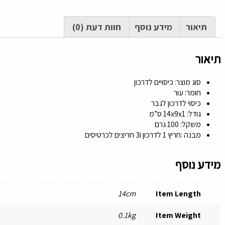
תיאור
מידע נוסף
חוות דעת (0)
תיאור
סוג מוצר: כיסויים לדרכון
חומר: עור
כיסוי לדרכון לגבר
גודל:
14x9x1 ס”מ
משקל: 100 גרם
מבנה :חריץ 1 לדרכון ו3 חריצים לכרטיסים
מידע נוסף
14cm
Item Length
0.1kg
Item Weight