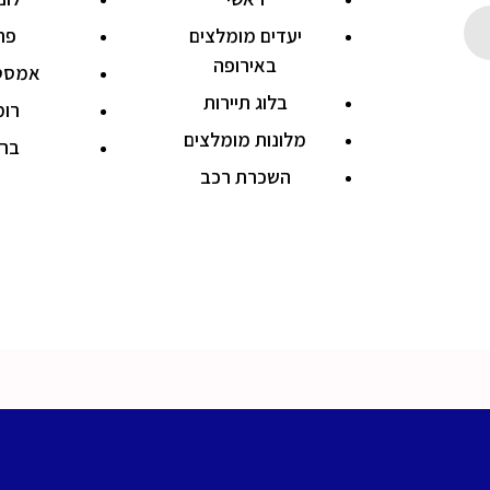
יעדים מומלצים
פר
באירופה
אמסט
בלוג תיירות
רו
מלונות מומלצים
ברל
השכרת רכב
t © 2022 EUROTRIP, All rights reserved. Powered by Kawab