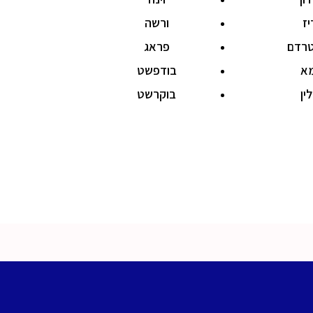
יז
ורשה
רדם
פראג
מא
בודפשט
ין
בוקרשט
Copyrigh