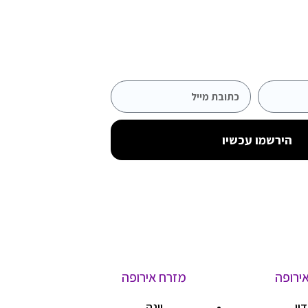
הירשמו עכשיו
ירופה
מזרח אירופה
דון
וינה