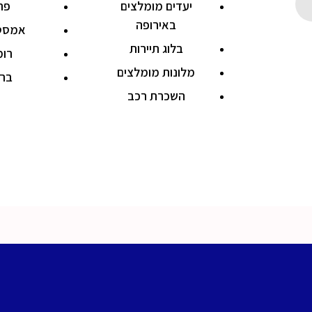
יעדים מומלצים
פר
באירופה
אמסט
בלוג תיירות
רו
מלונות מומלצים
ברל
השכרת רכב
t © 2022 EUROTRIP, All rights reserved. Powered by Kawab