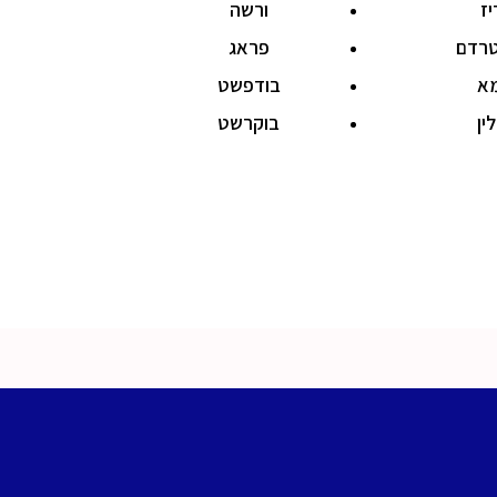
יז
ורשה
רדם
פראג
מא
בודפשט
ין
בוקרשט
Copyrigh