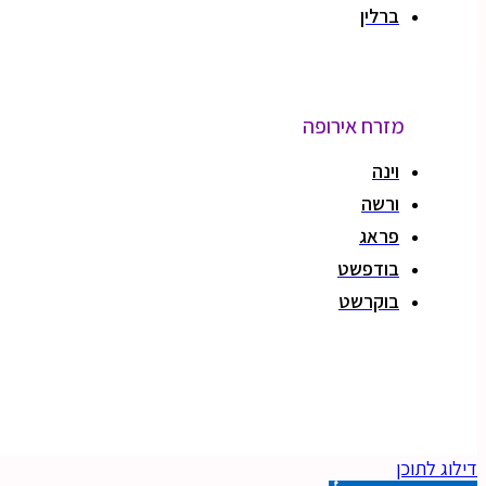
ברלין
מזרח אירופה
וינה
ורשה
פראג
בודפשט
בוקרשט
red by KawabangaMedia.
דילוג לתוכן