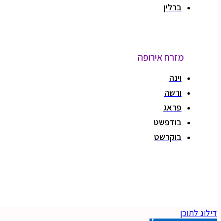
ברלין
מזרח אירופה
וינה
ורשה
פראג
בודפשט
בוקרשט
red by KawabangaMedia.
דילוג לתוכן