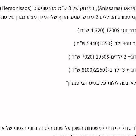
מקום הא
1 (4,320 ש”ח )
1550$(5440 ש”ח )
702 ש”ח )
8100 ש”ח )
רבעה לילות על בסיס חצי פנסיון*
המלך שלמה (Isrotel King Solomon Hotel) הוא מלון גדול ידידותי למשפחות השוכן על שפת הלגונה בחוף הצפו