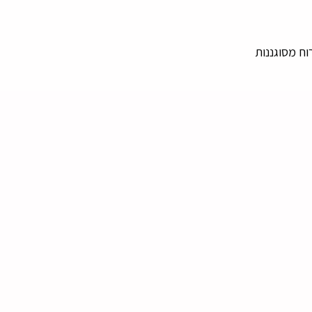
סוויטות ויחידות אירוח מסוגננות