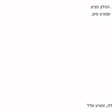
ירוח סריטה ביץ’ הוטל (Serita Beach Hotel) שוכן באניסאראס (Anissaras), במרחק של 3 ק”מ מהרסוניסוס (Hersonissos). המלון מציע
ני של אילת, ומציע שלל